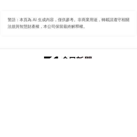
警語：本頁為 AI 生成內容，僅供參考。非商業用途，轉載請遵守相關
法規與智慧財產權，本公司保留最終解釋權。
防詐聲明
著作權聲明
免責聲明
關於我們
隱私權聲明
合作提案
追蹤 NOWNEWS 今日新聞