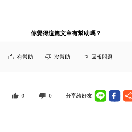
你覺得這篇文章有幫助嗎？
有幫助
沒幫助
回報問題
0
0
分享給好友