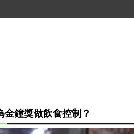
為金鐘獎做飲食控制？