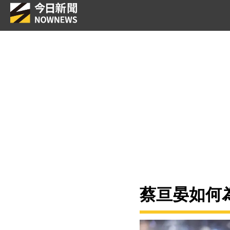
蔡亘晏如何