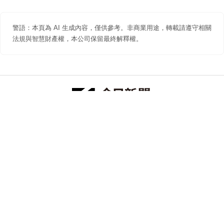
警語：本頁為 AI 生成內容，僅供參考。非商業用途，轉載請遵守相關
法規與智慧財產權，本公司保留最終解釋權。
防詐聲明
著作權聲明
免責聲明
關於我們
隱私權聲明
合作提案
追蹤 NOWNEWS 今日新聞