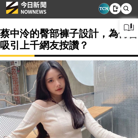
蔡中泠的臀部褲子設計，為何會
吸引上千網友按讚？