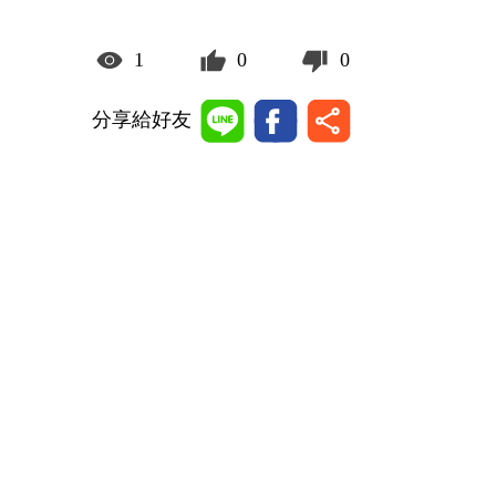
1
0
0
分享給好友