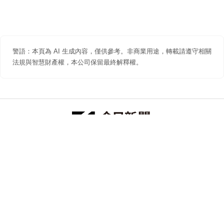
警語：本頁為 AI 生成內容，僅供參考。非商業用途，轉載請遵守相關
法規與智慧財產權，本公司保留最終解釋權。
防詐聲明
著作權聲明
免責聲明
關於我們
隱私權聲明
合作提案
追蹤 NOWNEWS 今日新聞