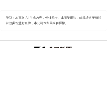
警語：本頁為 AI 生成內容，僅供參考。非商業用途，轉載請遵守相關
法規與智慧財產權，本公司保留最終解釋權。
防詐聲明
著作權聲明
免責聲明
關於我們
隱私權聲明
合作提案
追蹤 NOWNEWS 今日新聞