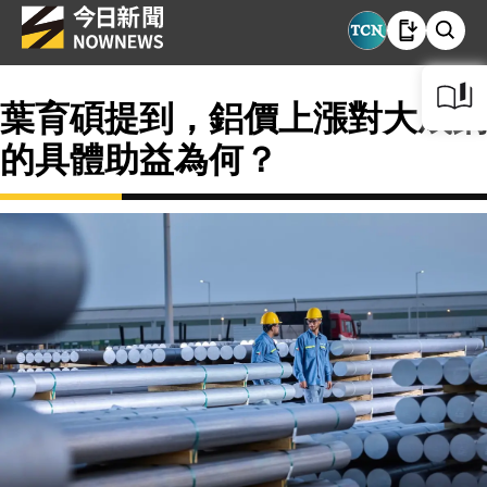
葉育碩提到，鋁價上漲對大成鋼
的具體助益為何？