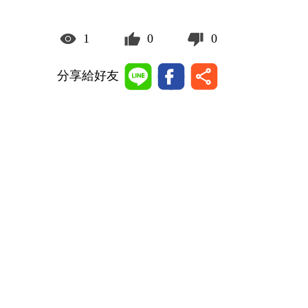
1
0
0
分享給好友