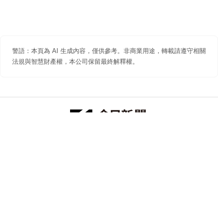
警語：本頁為 AI 生成內容，僅供參考。非商業用途，轉載請遵守相關
法規與智慧財產權，本公司保留最終解釋權。
防詐聲明
著作權聲明
免責聲明
關於我們
隱私權聲明
合作提案
追蹤 NOWNEWS 今日新聞