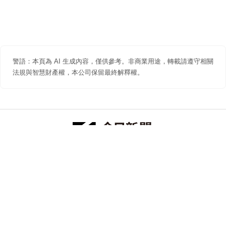
警語：本頁為 AI 生成內容，僅供參考。非商業用途，轉載請遵守相關
法規與智慧財產權，本公司保留最終解釋權。
防詐聲明
著作權聲明
免責聲明
關於我們
隱私權聲明
合作提案
追蹤 NOWNEWS 今日新聞