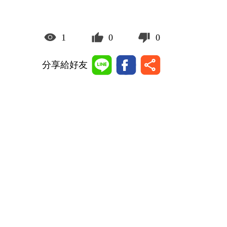
1
0
0
分享給好友