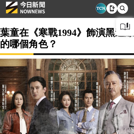
葉童在《寒戰1994》飾演黑道線
的哪個角色？