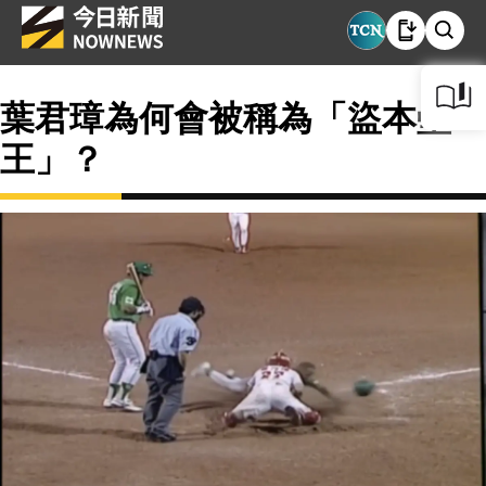
葉君璋為何會被稱為「盜本壘
王」？