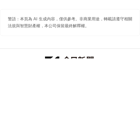
警語：本頁為 AI 生成內容，僅供參考。非商業用途，轉載請遵守相關
法規與智慧財產權，本公司保留最終解釋權。
防詐聲明
著作權聲明
免責聲明
關於我們
隱私權聲明
合作提案
追蹤 NOWNEWS 今日新聞