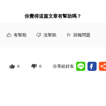
你覺得這篇文章有幫助嗎？
有幫助
沒幫助
回報問題
0
0
分享給好友