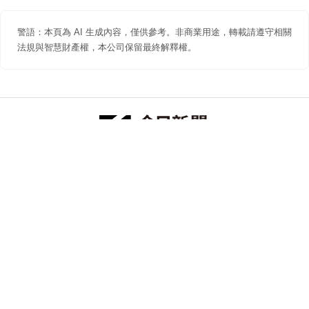
警語：本頁為 AI 生成內容，僅供參考。非商業用途，轉載請遵守相關
法規與智慧財產權，本公司保留最終解釋權。
防詐聲明
著作權聲明
免責聲明
關於我們
隱私權聲明
合作提案
追蹤 NOWNEWS 今日新聞