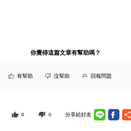
你覺得這篇文章有幫助嗎？
有幫助
沒幫助
回報問題
0
0
分享給好友