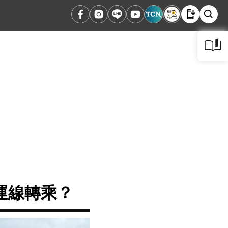
運線轉乘？