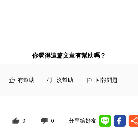
你覺得這篇文章有幫助嗎？
有幫助
沒幫助
回報問題
0
0
分享給好友