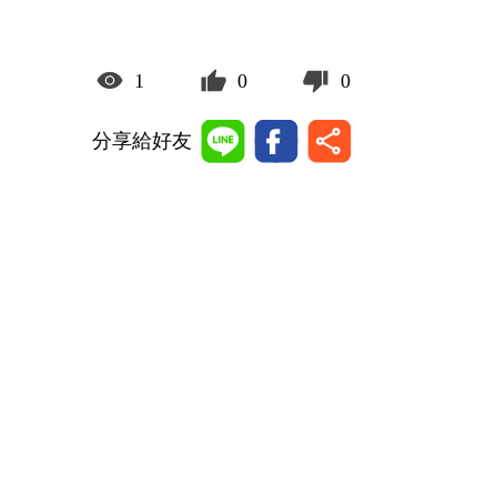
1
0
0
分享給好友