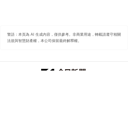
警語：本頁為 AI 生成內容，僅供參考。非商業用途，轉載請遵守相關
法規與智慧財產權，本公司保留最終解釋權。
防詐聲明
著作權聲明
免責聲明
關於我們
隱私權聲明
合作提案
追蹤 NOWNEWS 今日新聞