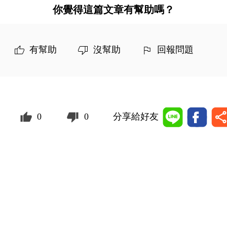
你覺得這篇文章有幫助嗎？
有幫助
沒幫助
回報問題
0
0
分享給好友