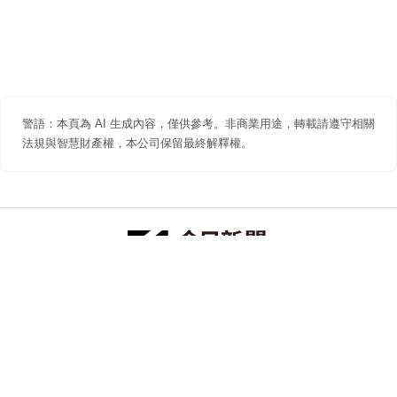
警語：本頁為 AI 生成內容，僅供參考。非商業用途，轉載請遵守相關
法規與智慧財產權，本公司保留最終解釋權。
防詐聲明
著作權聲明
免責聲明
關於我們
隱私權聲明
合作提案
追蹤 NOWNEWS 今日新聞