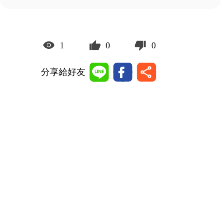
1
0
0
分享給好友