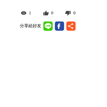
1
0
0
分享給好友