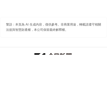
警語：本頁為 AI 生成內容，僅供參考。非商業用途，轉載請遵守相關
法規與智慧財產權，本公司保留最終解釋權。
防詐聲明
著作權聲明
免責聲明
關於我們
隱私權聲明
合作提案
追蹤 NOWNEWS 今日新聞