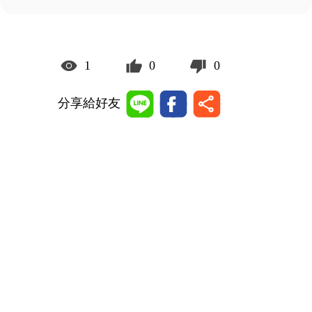
1
0
0
分享給好友