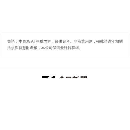
警語：本頁為 AI 生成內容，僅供參考。非商業用途，轉載請遵守相關
法規與智慧財產權，本公司保留最終解釋權。
防詐聲明
著作權聲明
免責聲明
關於我們
隱私權聲明
合作提案
追蹤 NOWNEWS 今日新聞