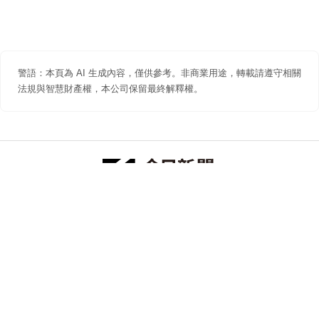
警語：本頁為 AI 生成內容，僅供參考。非商業用途，轉載請遵守相關
法規與智慧財產權，本公司保留最終解釋權。
防詐聲明
著作權聲明
免責聲明
關於我們
隱私權聲明
合作提案
追蹤 NOWNEWS 今日新聞