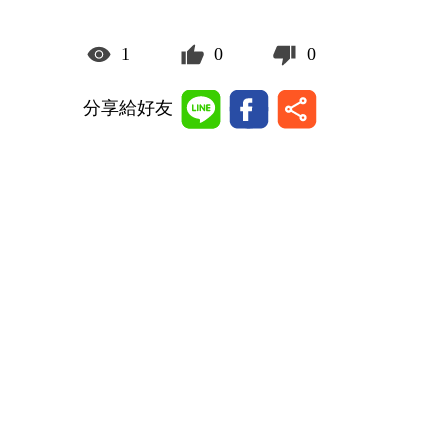
1
0
0
分享給好友