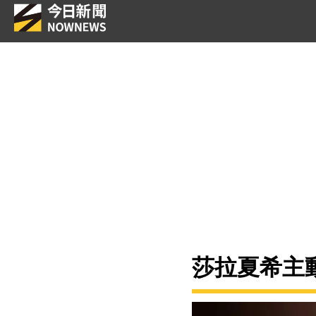
莎拉夏希主