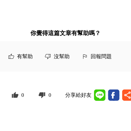
你覺得這篇文章有幫助嗎？
有幫助
沒幫助
回報問題
0
0
分享給好友