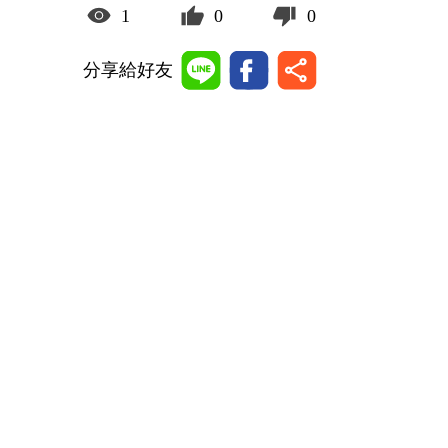
1
0
0
分享給好友