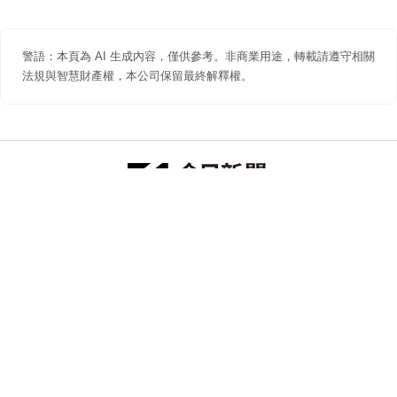
警語：本頁為 AI 生成內容，僅供參考。非商業用途，轉載請遵守相關
法規與智慧財產權，本公司保留最終解釋權。
防詐聲明
著作權聲明
免責聲明
關於我們
隱私權聲明
合作提案
追蹤 NOWNEWS 今日新聞