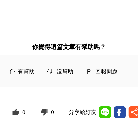
你覺得這篇文章有幫助嗎？
有幫助
沒幫助
回報問題
0
0
分享給好友