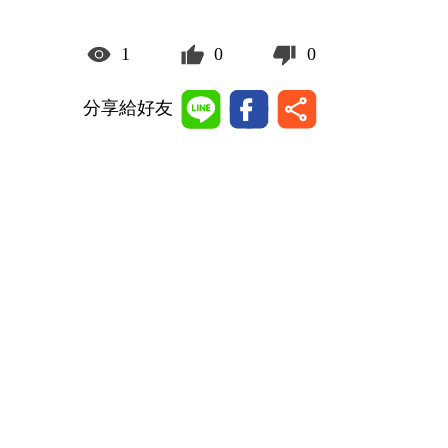
1
0
0
分享給好友