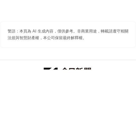
警語：本頁為 AI 生成內容，僅供參考。非商業用途，轉載請遵守相關
法規與智慧財產權，本公司保留最終解釋權。
防詐聲明
著作權聲明
免責聲明
關於我們
隱私權聲明
合作提案
追蹤 NOWNEWS 今日新聞