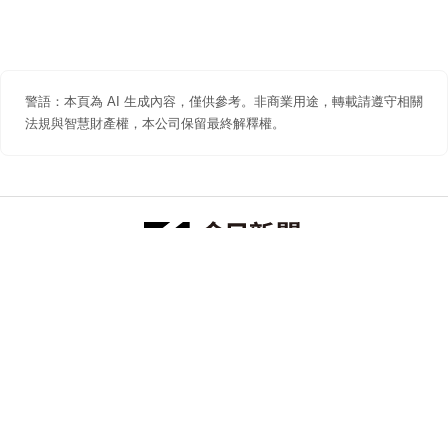
警語：本頁為 AI 生成內容，僅供參考。非商業用途，轉載請遵守相關
法規與智慧財產權，本公司保留最終解釋權。
防詐聲明
著作權聲明
免責聲明
關於我們
隱私權聲明
合作提案
追蹤 NOWNEWS 今日新聞