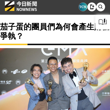
茄子蛋的團員們為何會產生財務
爭執？