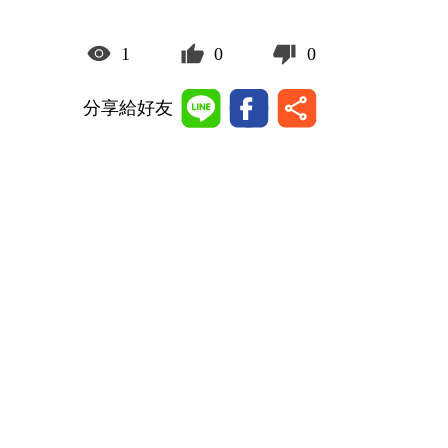
1
0
0
分享給好友