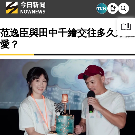
范逸臣與田中千繪交往多久才認
愛？