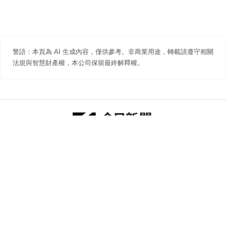
警語：本頁為 AI 生成內容，僅供參考。非商業用途，轉載請遵守相關
法規與智慧財產權，本公司保留最終解釋權。
防詐聲明
著作權聲明
免責聲明
關於我們
隱私權聲明
合作提案
追蹤 NOWNEWS 今日新聞