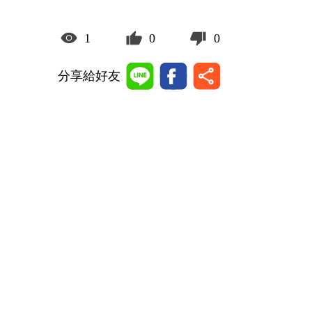
1
0
0
分享給好友