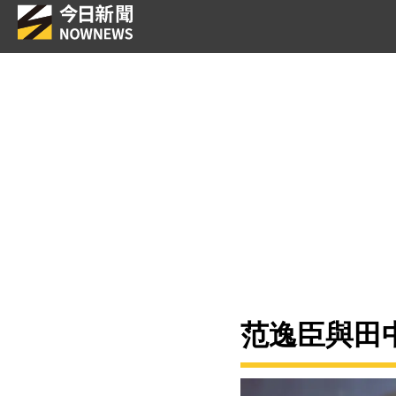
范逸臣與田