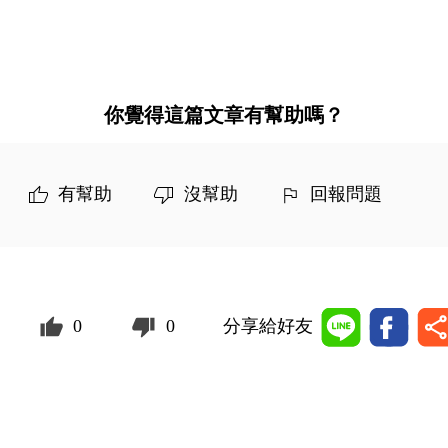
你覺得這篇文章有幫助嗎？
有幫助
沒幫助
回報問題
0
0
分享給好友