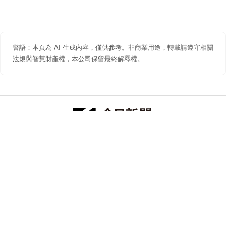
警語：本頁為 AI 生成內容，僅供參考。非商業用途，轉載請遵守相關
法規與智慧財產權，本公司保留最終解釋權。
防詐聲明
著作權聲明
免責聲明
關於我們
隱私權聲明
合作提案
追蹤 NOWNEWS 今日新聞