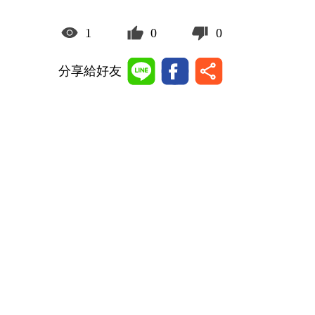
1
0
0
分享給好友