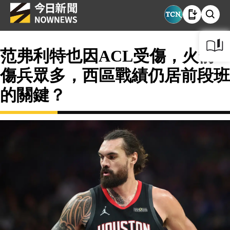
范弗利特也因ACL受傷，火箭
傷兵眾多，西區戰績仍居前段班
的關鍵？