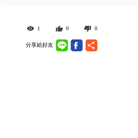
1
0
0
分享給好友