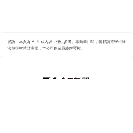
警語：本頁為 AI 生成內容，僅供參考。非商業用途，轉載請遵守相關
法規與智慧財產權，本公司保留最終解釋權。
防詐聲明
著作權聲明
免責聲明
關於我們
隱私權聲明
合作提案
追蹤 NOWNEWS 今日新聞