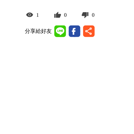
1
0
0
分享給好友