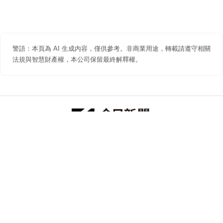
警語：本頁為 AI 生成內容，僅供參考。非商業用途，轉載請遵守相關
法規與智慧財產權，本公司保留最終解釋權。
防詐聲明
著作權聲明
免責聲明
關於我們
隱私權聲明
合作提案
追蹤 NOWNEWS 今日新聞