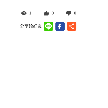
1
0
0
分享給好友