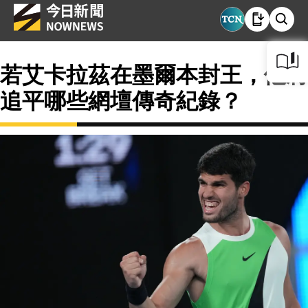
若艾卡拉茲在墨爾本封王，他將
追平哪些網壇傳奇紀錄？