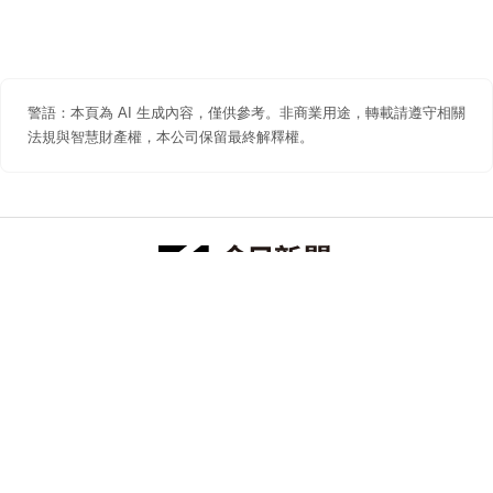
警語：本頁為 AI 生成內容，僅供參考。非商業用途，轉載請遵守相關
法規與智慧財產權，本公司保留最終解釋權。
防詐聲明
著作權聲明
免責聲明
關於我們
隱私權聲明
合作提案
追蹤 NOWNEWS 今日新聞