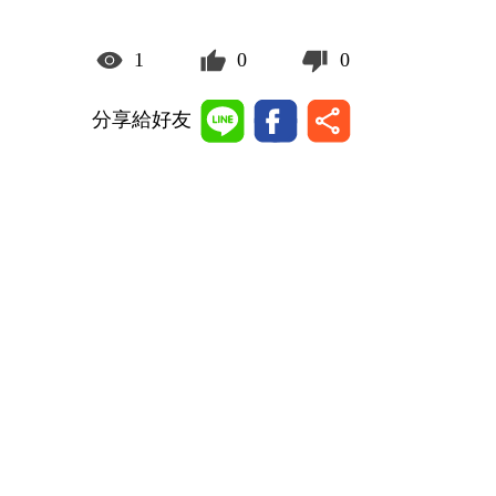
1
0
0
分享給好友