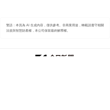
警語：本頁為 AI 生成內容，僅供參考。非商業用途，轉載請遵守相關
法規與智慧財產權，本公司保留最終解釋權。
防詐聲明
著作權聲明
免責聲明
關於我們
隱私權聲明
合作提案
追蹤 NOWNEWS 今日新聞