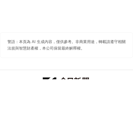
警語：本頁為 AI 生成內容，僅供參考。非商業用途，轉載請遵守相關
法規與智慧財產權，本公司保留最終解釋權。
防詐聲明
著作權聲明
免責聲明
關於我們
隱私權聲明
合作提案
追蹤 NOWNEWS 今日新聞