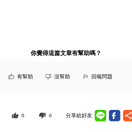
你覺得這篇文章有幫助嗎？
有幫助
沒幫助
回報問題
0
0
分享給好友