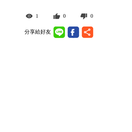
1
0
0
分享給好友