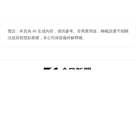
警語：本頁為 AI 生成內容，僅供參考。非商業用途，轉載請遵守相關
法規與智慧財產權，本公司保留最終解釋權。
防詐聲明
著作權聲明
免責聲明
關於我們
隱私權聲明
合作提案
追蹤 NOWNEWS 今日新聞