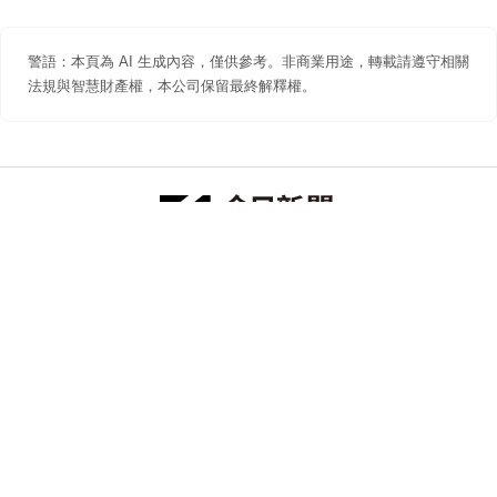
警語：本頁為 AI 生成內容，僅供參考。非商業用途，轉載請遵守相關
法規與智慧財產權，本公司保留最終解釋權。
防詐聲明
著作權聲明
免責聲明
關於我們
隱私權聲明
合作提案
追蹤 NOWNEWS 今日新聞