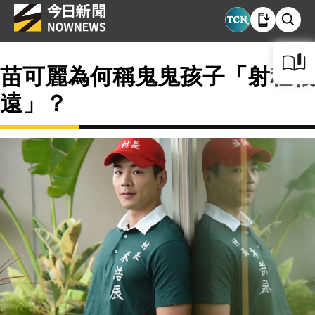
苗可麗為何稱鬼鬼孩子「射程很
遠」？