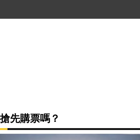
能搶先購票嗎？