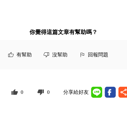
你覺得這篇文章有幫助嗎？
有幫助
沒幫助
回報問題
0
0
分享給好友