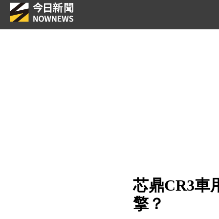
芯鼎CR3車
擎？