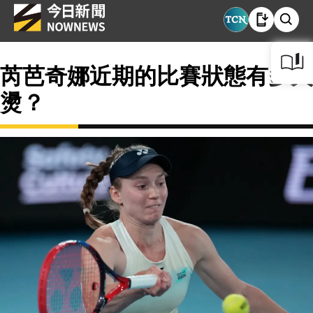
芮芭奇娜近期的比賽狀態有多火
燙？