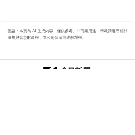
警語：本頁為 AI 生成內容，僅供參考。非商業用途，轉載請遵守相關
法規與智慧財產權，本公司保留最終解釋權。
防詐聲明
著作權聲明
免責聲明
關於我們
隱私權聲明
合作提案
追蹤 NOWNEWS 今日新聞