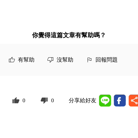
你覺得這篇文章有幫助嗎？
有幫助
沒幫助
回報問題
0
0
分享給好友