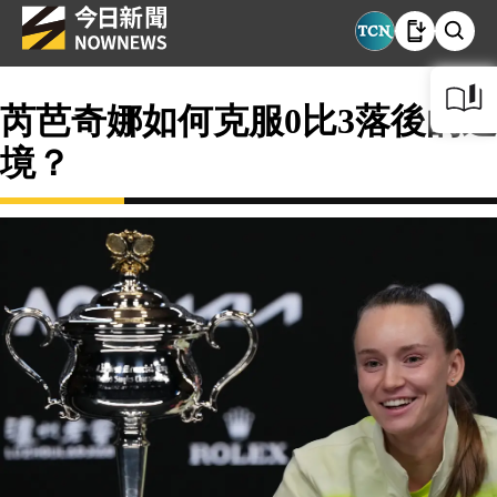
芮芭奇娜如何克服0比3落後的逆
境？