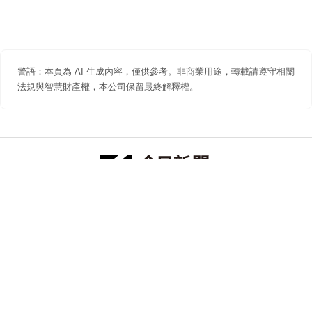
警語：本頁為 AI 生成內容，僅供參考。非商業用途，轉載請遵守相關
法規與智慧財產權，本公司保留最終解釋權。
防詐聲明
著作權聲明
免責聲明
關於我們
隱私權聲明
合作提案
追蹤 NOWNEWS 今日新聞