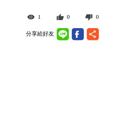
1
0
0
分享給好友