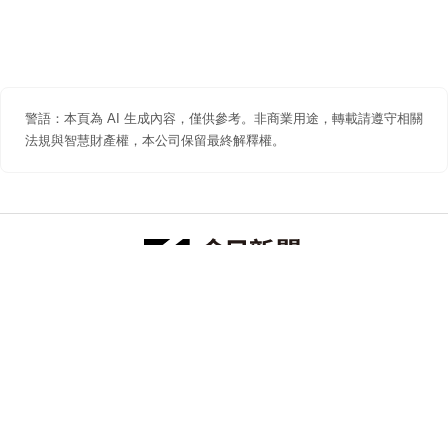
警語：本頁為 AI 生成內容，僅供參考。非商業用途，轉載請遵守相關
法規與智慧財產權，本公司保留最終解釋權。
防詐聲明
著作權聲明
免責聲明
關於我們
隱私權聲明
合作提案
追蹤 NOWNEWS 今日新聞