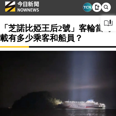
「芝諾比婭王后2號」客輪當時
載有多少乘客和船員？