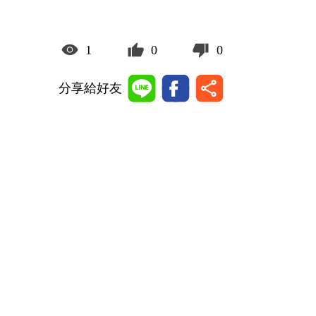
1
0
0
分享給好友