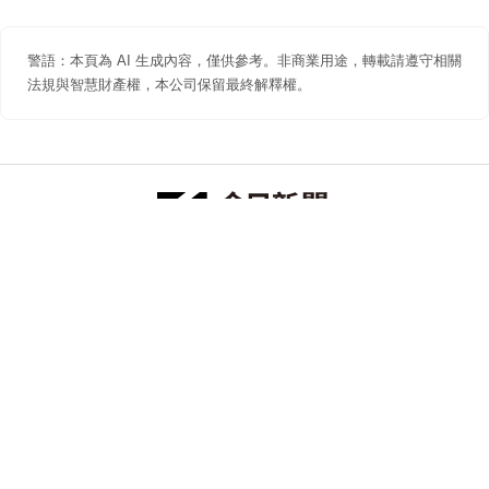
警語：本頁為 AI 生成內容，僅供參考。非商業用途，轉載請遵守相關
法規與智慧財產權，本公司保留最終解釋權。
防詐聲明
著作權聲明
免責聲明
關於我們
隱私權聲明
合作提案
追蹤 NOWNEWS 今日新聞