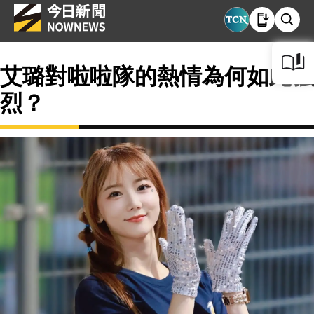
艾璐對啦啦隊的熱情為何如此強
烈？