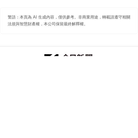
警語：本頁為 AI 生成內容，僅供參考。非商業用途，轉載請遵守相關
法規與智慧財產權，本公司保留最終解釋權。
防詐聲明
著作權聲明
免責聲明
關於我們
隱私權聲明
合作提案
追蹤 NOWNEWS 今日新聞