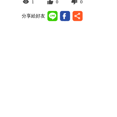
1
0
0
分享給好友