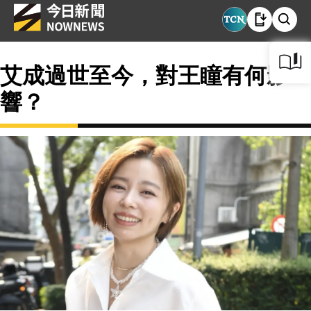
艾成過世至今，對王瞳有何影
響？