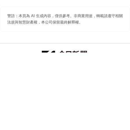
警語：本頁為 AI 生成內容，僅供參考。非商業用途，轉載請遵守相關
法規與智慧財產權，本公司保留最終解釋權。
防詐聲明
著作權聲明
免責聲明
關於我們
隱私權聲明
合作提案
追蹤 NOWNEWS 今日新聞