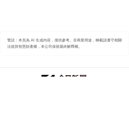
警語：本頁為 AI 生成內容，僅供參考。非商業用途，轉載請遵守相關
法規與智慧財產權，本公司保留最終解釋權。
防詐聲明
著作權聲明
免責聲明
關於我們
隱私權聲明
合作提案
追蹤 NOWNEWS 今日新聞