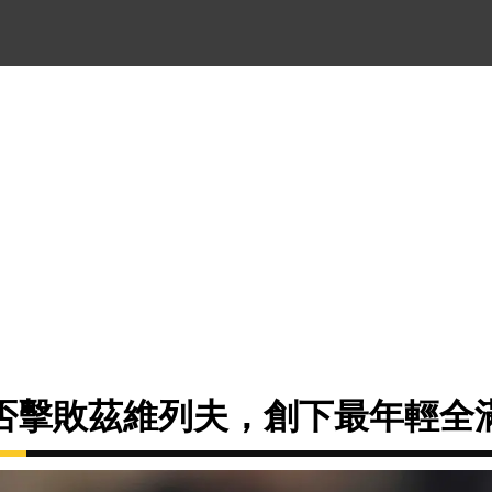
否擊敗茲維列夫，創下最年輕全