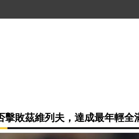
否擊敗茲維列夫，達成最年輕全