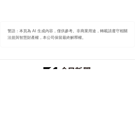
警語：本頁為 AI 生成內容，僅供參考。非商業用途，轉載請遵守相關
法規與智慧財產權，本公司保留最終解釋權。
防詐聲明
著作權聲明
免責聲明
關於我們
隱私權聲明
合作提案
追蹤 NOWNEWS 今日新聞