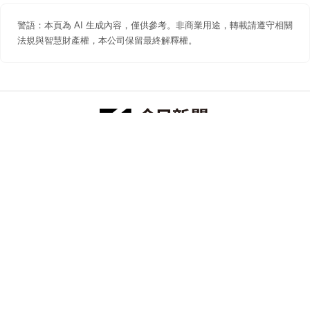
警語：本頁為 AI 生成內容，僅供參考。非商業用途，轉載請遵守相關
法規與智慧財產權，本公司保留最終解釋權。
防詐聲明
著作權聲明
免責聲明
關於我們
隱私權聲明
合作提案
追蹤 NOWNEWS 今日新聞