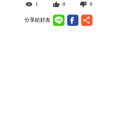
1
0
0
分享給好友