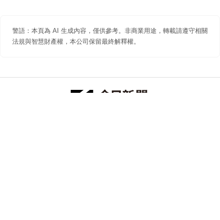
警語：本頁為 AI 生成內容，僅供參考。非商業用途，轉載請遵守相關
法規與智慧財產權，本公司保留最終解釋權。
防詐聲明
著作權聲明
免責聲明
關於我們
隱私權聲明
合作提案
追蹤 NOWNEWS 今日新聞