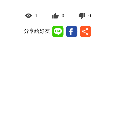
1
0
0
分享給好友