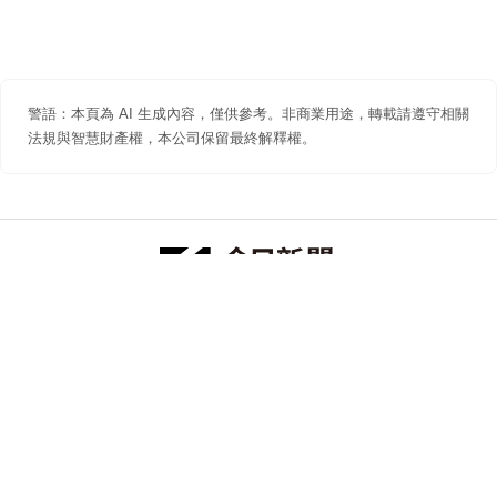
警語：本頁為 AI 生成內容，僅供參考。非商業用途，轉載請遵守相關
法規與智慧財產權，本公司保留最終解釋權。
防詐聲明
著作權聲明
免責聲明
關於我們
隱私權聲明
合作提案
追蹤 NOWNEWS 今日新聞